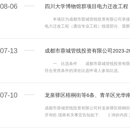
五、发布公告的媒介 本次询价公告在成都城投集团网（htt
计师事务所执业证书。 2.2申请人2020
08-06
四川大学博物馆群项目电力迁改工程
联系方式 询价人：成都市蓉城管线投资有限公
请人及其法定代表人（或负责人）均未被人民法
球国际招标有限公司 地址：中国（四川）自由贸
取 3.1凡有意参加的申请人，请于2023年08
本项目为成都市蓉城管线投资有限公司承接的
的报名邮箱zkhqgjzbyxgs@163.c
电力迁改工程（通信专业工程）线缆部分、晨
份证复印件； 注：上述资料内容应清晰可见，
一、项目概况 1.1项目名称：四川大学博物
交 4.1申请文件递交的截止时间为2023年
况：四川大学博物馆群项目电力迁改工程（通信
4.3逾期送达的或者未送达指定地点的申请文件，
及静平路迁改地块内原有通信架空线约94根，
07-13
成都市蓉城管线投资有限公司2023-
台(http://www.cebpubservic
术标准及要求：通信线路工程验收规范GB51171-
曾老师 电话：028-68814445 招标
元。 二、资格要求 2.1具有独立企业法
一、比选条件 成都市蓉城管线投资有限公司拟
909号 联系人：李先生 电话：028-60281
可证，近3年（2020年至今）至少完成1个类
符合资质条件的潜在比选申请人参加比选。 二
审通过名单网络截图，2023年新入库的提供
产经营范围安全生产责任险，保险责任包括投保
取 3.1凡有意参加公开询价的申请人，请于202
律诉讼等费用。 范围包括以下内容： 2.2
都市青羊区蜀金路1号金沙万瑞中心C座305
计约320人。 2.2.2工程项目安全生产
07-10
（4）资质证书；（5）有效的安全生产许可证
故抢险救援、医疗救护、事故鉴定、法律诉讼等
过电子邮件形式发送至招标代理机构的报名邮箱12
保50人。 2.2.3其他第三者责任险：公司
成都市蓉城管线投资有限公司对龙泉驿区梧桐街
式）。 3.2询价文件售价人民币150元/份
域；成都市内公司管辖范围内电力通道、通信通
开询价,现将有关事宜告知如下: 1.询价内
点为四川衡信建设项目管理有限公司（成都市青
市政点位有约1800个点位、550个房屋（少部
察设计。 2.备案文号：川投资备【2305-510112-
五、联系方式 询价人：成都市蓉城管线投资有
标段划分：本项目1个标段 三、比选申请人资
【2305-510109-04-01-371778】