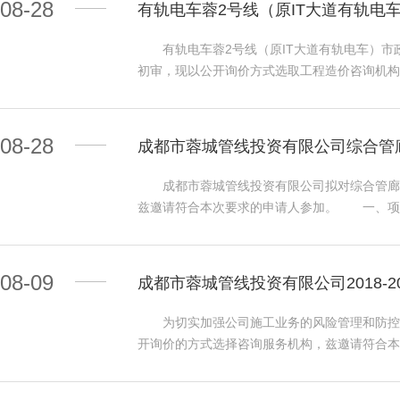
08-28
有轨电车蓉2号线（原IT大道有轨电
路-金华寺西路、金华寺西路-绕城高速、聚霞路
设业主要求工期完成施工。 三、投标人资格要
有轨电车蓉2号线（原IT大道有轨电车）市
效的国家建设行政主管部门颁发的通信工程施工
初审，现以公开询价方式选取工程造价咨询机构
单位（2023年前入库的须提供2022年度复
车）市政改造工程造价咨询（专业分包工程送
提供在有效期内的四川省住房和城乡建设厅官网已
3、中选家数：本次询价中选人确定为1家。 4
绩。 3.1.3财务要求：近3年（2020年~
或市政工程结算审核造价咨询业绩。 5、凡有意参
08-28
成都市蓉城管线投资有限公司综合管
政处罚期间和投标禁入期（应书面承诺）。 3
12:00时，下午14:00时至17:00时(北
证。参加本项目投标时没有在其他未完工项目担
照（复印件）；(2)法定代表人授权书或介绍
成都市蓉城管线投资有限公司拟对综合管廊运
上职称。 3.2本次招标不接受联合体投标。 四
承揽业务备案证明材料（复印件）。（上述报名
兹邀请符合本次要求的申请人参加。 一、项目
日除外)，每日上午09:00时至12:00时，下午12
电子邮件形式发送至询价人的报名邮箱81156
路、成洛大道等地下综合管廊及大源地下空间环
取招标文件。未注册的供应商应先注册成功后，
为2023年09月06日14时00分。地点为成
日起至2024年12月31日止； 1.4控制
时间和地点 5.1投标文件递交的截止时间（投标
送达的或者未送达指定地点的申请书，询价人
业信誉和健全的财务会计制度，具有依法缴纳税
室（融汇项目管理有限公司）。 5.2逾期
08-09
成都市蓉城管线投资有限公司2018-
（http://www.cebpubservice.co
表人、主要负责人近三年内不得具有行贿犯罪记
（http://www.cdci.cn/）、中国招标投
金周路589号7号楼302室 有轨电车蓉2号
的申请人，请于2023年08月29日09:00至2
地址：成都市金周路589号7号楼302 联系
为切实加强公司施工业务的风险管理和防控，成
表格下载.docx 注：以上表格须报名单位
邮箱zkhqgjzbyxgs@163.com报名
号IMP环球都汇广场写字楼15楼 联系人：曾女士
开询价的方式选择咨询服务机构，兹邀请符合本次
份；不接受邮购，报名资格不能转让。 四、申请
务。 1.2服务范围：为成都市蓉城管线投资有
议室(成都市金周路589号7号楼)。 4.
日起）。 1.4本项目询价最高限价约30万