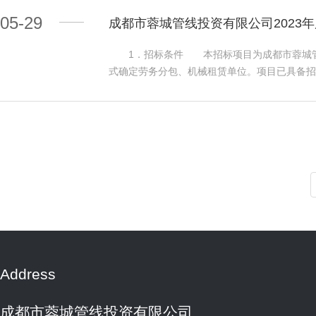
构：四川衡信建设项目管理有限公司 地址：成都
业务，并具有独立法人资格的商业保险公司或其
立企业法人。②设计资质要求具备有关行政主管
05-29
成都市蓉城管线投资有限公司2023
公司或分公司或分支机构参选，但每个独立法人
要求具备有关行政主管部门核发的工程测量专
2022年全年最新核心偿付能力充足率不低于1
子登记表》，资质类别应满足本次询价要求，资
1．招标条件 本招标项目为成都市蓉城管线
受联合体参选。 四、比选文件的获取 4.1凡有
要求2020年以来具有1个通信管道工程或市
式确定劳务分包、机械租赁单位。项目已具备招
时至12:00时，下午14:00时至17:00时(
满足下列要求：本项目接受具备有关行政主管部
限：合同签订之日起一年； 2.3招标范围：
列报名资料领取比选文件：①比选申请人营业执
计单位牵头，联合体成员不得超过2家，组成联
段划分：本次招标分为2个标段，每个标段确
资料（jpg格式或pdf格式，内容清晰可见）通
权利义务。同一投标人不能同时在本标段以联合体
准。 3.投标人资格要求 3.1一标段：劳
取。 4.2比选文件售价：人民币150元/
年07月12日(法定公休日、法定节假日除外)，每日
（2023年前入库的须提供2022年度复审通
五、比选申请文件递交时间和地点 5.1比选申
号楼302室）持下列报名资料领取询价文件：
目。 3.1.2具备建设行政主管部门颁发的
标室(成都市高新区锦城大道666号锦城万达广场
省外企业应具有有效期内的《四川省省外建筑企
许可证。 3.1.3业绩要求：2020年至今
的媒介 本次招标公告在城投集团网（http://www
报名资料的复印件均需加盖询价申请人单位公章
状态，未处于四川省行政区域内有关行政处罚期间
人：成都市蓉城管线投资有限公司 地址：成都市
811567265@qq.com，报名资料审核
段：机械租赁 3.2.1具有独立法人资格，具
询有限公司 地址：成都市高新区锦城大道666号
时，地点为成都市蓉城管线投资有限公司会议室
复审通过名单网络截图，2023年新入库的提供
028-86003930
的媒介：中国招标投标公共服务平台（http://www.c
求：未处于财产被接管、冻结、破产状态，未处
68814445 地址：成都市金牛区金周路58
3.2.4.2具有机械设备。 3.2.5本项
Address
标。 4．招标文件的获取 4.1获取招标文件的时间
间，法定节假日除外）。 4.2获取招标文件的方
11:30时，下午14:00时至17:00时（北
成都市蓉城管线投资有限公司