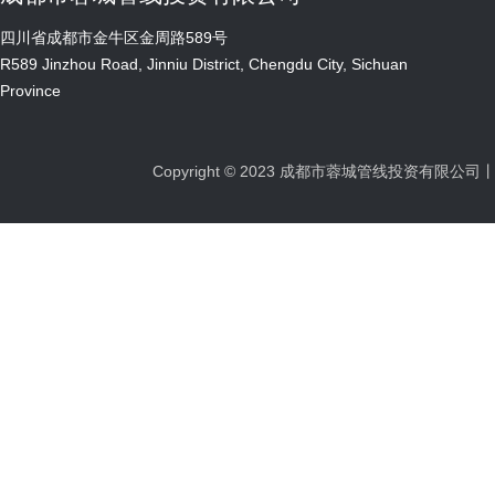
售卖处持下列证件办理获取招标文件事宜： 
四川省成都市金牛区金周路589号
以上第（1）项收取原件，第（2）-（3）项
R589 Jinzhou Road, Jinniu District, Chengdu City, Sichuan
明项目名称、项目编号、联系人及联系电话、电
Province
扫描发送至137008165@qq.com进行
（以到账时间为准）转款缴费成功视为报名成功。
本招标文件，并进行登记，如在规定时间内未领
Copyright © 2023 成都市蓉城管线投资有限
标时间）为2023年06月19日10时00分（
须在投标截止时间前送达开标地点，逾期送达
次招标公告在城投集团网（http://www.cdci.
管线投资有限公司 地址：成都市金周路589
址：成都市高新区锦城大道666号奥克斯中心C座21