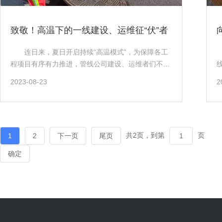
护。 他们鲜少被留意，却始终步履不停， 穿
土线10KV电力迁改及电力杆线拆除、凤凰山体育公园
梭在城市各处，扎根在看不见的一线。 一件件细
广场箱变迁改、九道堰电力隧道迁改等项目累计电力
致敬！高温下的一线建设、运维征“伏”者
碎小事， 筑牢城市运行根基，保障千家万户的安
改造十余公里、燃气改造十三公里。 （王捷
稳生活。 五一劳动节，向所有坚守在岗的平凡劳
坚守在施工现场） 一份责任，一种担当 管道
连日来，夏日开启持续“高温模式”，为保障各工
动者致敬。 以微光汇聚温暖，以实干守护城
运维一线维护人员黄柱远 黄柱远，管道运维一线
程项目有序有力推进，管线公司建设、运维者们不畏
市， 每一份认真付出，都值得被铭记。
维护人员，自加入管道运维部以来，累计完成3000多
酷暑始终坚守岗位一线，在工地现场、权属运维道
2023-08-23
2
次抢修任务，并在大运会期间圆满完成相关保障任
路、综合管廊遍布着他们不辞辛苦的身影，他们专注
务。他用实际行动诠释着“夏练三伏，冬练三九”的奋
的眼神，黝黑的面容，均在无声的诉说着城市建设、
斗精神，正是凭借这种敬业精神和积极态度，在每月
市政设施设备维护者们的辛勤，挥洒的每一滴汗水只
举办的维护之星考试中，他两次荣获“维护之星”荣誉
为让城市变得更加美好。 不惧高温保进度——工
称号；在2023年年度评比中脱颖而出，荣获“先进个
程现场负责人郭民飞、陈鹏 郭民飞，四川大学博
共2页，到第
页
1
2
下一页
尾页
人”称号。 （黄柱远在进行电力通信管道维护工
物馆群项目望江路管线下地工程项目负责人，为保证
确定
作） 因为热爱，所以坚守 管道运维一线巡线
项目安全有序进行，施工现场就是他的办公地点，他
员沈水英 沈水英，管道运维一线巡线小组组长，
顶着骄阳，深入一线配合设计、地勘相关人员逐一摸
她带领组员顺利完成了市政道路盖板数量的摸底专项
排现场，皮肤因长时间暴晒变得黝黑，衣服被汗湿了
排查任务、占道杆占道设备专项排查任务、电力架空
一次又一次，却笑着说到“作为工程人，把项目做好才
线专项调查任务，先后荣获“巡线之星”“优秀组长”“巡
是重中之重，晒黑流汗算什么”，他始终秉承着项目管
线之星·2023年度优秀班组”等个人和集体称号。她所
理必须眼见为实、深入调查，才能精准管控项目的理