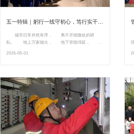
五一特辑｜躬行一线守初心，笃行实干护万家
城市日常井然有序， 离不开细微处的耕
耘。 地上万家烟火， 地下管线绵延， 蓉
城管线公司一线工作者潜心实干， 默默维系着城
2026-05-01
2
市基础设施平稳运行。 做实工程内业做好资料保
障｜徐玉涛 （右一：徐玉涛） 徐玉涛在工程
项目部从事工程内业工作，主要负责迁改和通信配套
项目的技术内业及工程资料整理。她日常对接施工班
组、监理和建设单位，认真收集施工过程资料，做好
现场收方、签证报批等工作，严格核对资料填报、签
字和盖章手续，保证工程资料规范齐全，为项目验收
和审计结算打好基础。 在华西坝电力下地试点、
市管疏路行动等重点项目中，她主动跟进现场施工情
况，同步完善台账、影像和验收资料，整理好项目技
术和造价相关材料，踏实做好本职内业保障工作，配