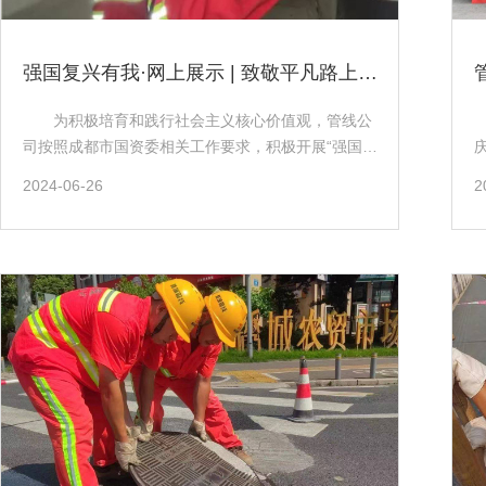
合项目顺利推进。 深耕管廊管理守住城市血脉｜
陈郑林 （陈郑林） 陈郑林从事管廊结构安全
管理工作已有8年，长期扎根现场，熟悉每一条管廊
强国复兴有我·网上展示 | 致敬平凡路上的追光人
实际情况。城市管廊关系电力、燃气、供水等市政管
线正常运行，安全管理责任重大，他一直按照党员和
为积极培育和践行社会主义核心价值观，管线公
优秀员工标准严格要求自己，踏实做好日常管理工
司按照成都市国资委相关工作要求，积极开展“强国复
作。 遇到防汛、突发险情等情况，他坚持24小时
兴有我·网上展示|致敬平凡路上的追光人”活动，通过
2024-06-26
2
待命，接到通知及时赶到现场，结合专业知识做好现
线上平台，深入挖掘和展示那些默默奉献、在平凡岗
场处置和工作指导，及时排查和消除管廊安全隐患，
位上创造不平凡业绩的“追光人”们。他们是坚守在施
稳妥完成各项安全保障任务。 坚守运维一线保障
工现场的工程师，是日夜奋战在抢修一线的工人，也
出行安全｜李憬阳 （李憬阳） 李憬阳在管道
是默默付出、保障城市运行的后勤人员。他们用自己
运维部负责维护管理工作，同时兼顾应急抢险维护中
的实际行动，诠释了什么是责任、什么是担当，成为
心相关管理事务，长期坚守管线运维一线。日常主要
了我们这个时代最闪耀的“追光人”。 品质守护，
开展井盖病害排查维修、隐患治理、巡检维护和防坠
筑梦前行 工程项目部工程技术管理人员王捷
网安装等工作，常态化做好设施检查和问题整
王捷，工程项目部工程技术管理人员。他勤于工作，
改。 遇到井盖破损、移位等突发情况，他及时响
甘于奉献，工作信念始终如一。他先后参与了新区通
应，带队第一时间到现场处置抢修，快速整改安全隐
信配套建设、一环路磨子桥市政迁改工程、IT大道市
患，保障道路通行和管线设施安全，日复一日踏实做
政统一迁改工作，目前负责天府大道北延线三环至围
好城市运维保障工作。 一岗尽责，岁岁守
城路市政项目统一迁改工作，已顺利完成严杜线、军