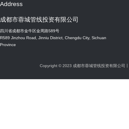
在的小组承担着金牛区与新都区交界范围内面积约60
Address
念贯穿项目始终，在自己平凡的岗位上用挥洒的汗水
平方公里的5个片区、190条道路、9000余座检查井
诠释着一线工程人的坚守与担当。 为保证项目在
的巡线任务，负责摸底排查区域内的病害和重要巡查
成都市蓉城管线投资有限公司
烈日高温下能按时按质完成，陈鹏作为武侯大道（二
点。她每天带领组员们利用微信群进行图片打卡式巡
环路至江安河）道路改造迁改工程现场负责人，每天
线和排查，每日按质按量落实巡线任务，努力将片区
四川省成都市金牛区金周路589号
奋战在施工第一线，在高温的炙烤下，他有条不紊的
内的市长热线和外报量降到最低，切实维护了市民群
R589 Jinzhou Road, Jinniu District, Chengdu City, Sichuan
循着各个区域认真检查每一个施工环节，用实际行动
众的出行安全和城市形象。 （沈水英正在进行巡
Province
证明着自己对“顶热浪、斗酷暑、抓安全、保进度”的
线工作） 去黑暗，向光明 管廊运维一线电工
决心，“作为市政建设的一份子，做好道路迁改为市民
刘金元 刘金元，作为管廊一线的一名运维电工，
朋友的出行保驾护航是我的责任亦是荣誉”他说
自加入管廊运维工作以来，便全身心投入到各项运维
Copyright © 2023 成都市蓉城管线投资有限
到。 直面高“烤”护安全——管道运维抢险黄文
任务中。除了完成日常维护工作，他还利用休息时间
安 “成华区万科路有一处通信管道井盖周边破损，
积极研究管廊运维的新技术。在成都市地下综合管廊
请立刻前往抢修”“收到，立刻准备材料出发去现场维
单仓100余公里的移交查验工作中，他更是发挥了先
修”黄文安闻令而动，即刻带领组员备好抢险用具及材
锋作用，成功查出普通设备故障6000余处、单机设备
料一起赶往抢险地点，在高“烤”天气下，地表温度高
故障300余起以及管廊各系统联动故障100余起，并提
达50多度，他没有一丝犹豫，跟着组员一起用双手掀
出8项改进更新项目的建议，为管廊的运维工作提供
起管道井盖，仔细清理周边残渣，汗水布满双手，浸
了宝贵的参考。 （刘金元正在进行管廊内电路检
湿手套，橙色的抢险服被汗水侵蚀后也变了颜色，他
修）
没有说过一句苦喊过一句累，而是反复向组员们强调