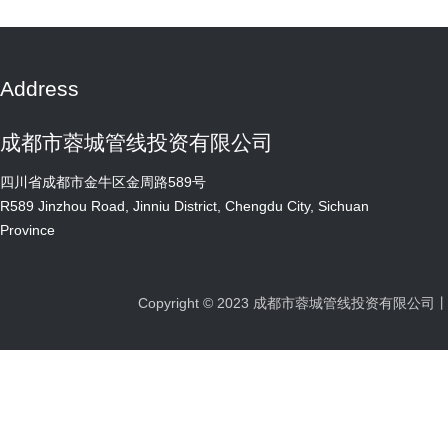
合实际认真制定了大运会保障专项行动方案，紧
会保障区域内各类设施的日常巡查、检修及应
于指导实践，学习的目的在于运用。管线公司结
成立了由63名巡查、维护人员组成的大运会保
Address
施设备进行全覆盖巡查，及时发现和上报隐患点
患排查梳理，着力强基础、补短板，细化保障举
成都市蓉城管线投资有限公司
紧、抓实、抓到位。 截至目前，巡查专班共出动
事场馆、大运村和16个接待酒店周边以及7条保
四川省成都市金牛区金周路589号
排查工作，全面梳理了保障区范围内23277口
R589 Jinzhou Road, Jinniu District, Chengdu City, Sichuan
共发现并处置了大运会保障范围内病害点位2
Province
大运会闭幕式临时停车场的改造提升要求，管线
车场正式用电顺利接入；同时，针对大运会闭幕
内存在的积水、淤泥、建渣等问题开展了清淤
Copyright © 2023 成都市蓉城管线投资有限
平协同 做好为民办实事应急抢险联动工作 
在管道呼叫平台、管廊总控中心值守人员以及一
上报的病害点位，第一时间调度维护人员前往现
司、数字城管保持常态化的应急联动机制，实现
大运会保障工作不断往深里走、往实里走。 
题教育与实际工作有机结合、深度融合，在凝神