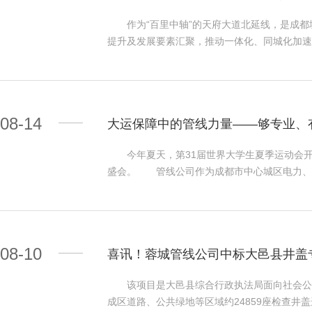
工作，以片区功能定位为导向，助力打造完整街
作为“百里中轴”的天府大道北延线，是成都
提升及发展要素汇聚，推动一体化、同城化加速发
大道）三环路至围城路项目又迎来好消息——九
作圆满完成。 在整个迁改工程实施过程中，
好现场监督指导，重点做好现场安全措施及文明
路迁改工作全部完成，整体迁改工作取得了重要
08-14
大运保障中的管线力量——够专业、
生活带来了更多的便利和安全保障。 下一步
恢复工作，力争短时间内保质保量完成剩余工程
今年夏天，第31届世界大学生夏季运动会开
管线力量。
盛会。 管线公司作为成都市中心城区电力、
通信管道、管廊及附属井盖设施的安全运维工
障市政设施安全运行 大运会期间，管道应急抢险
保障道路开展每日2次全覆盖巡查维护工作，累
风管道、测电仪器、抽水机等13项488件抢险
08-10
喜讯！蓉城管线公司中标大邑县井盖
员对大运会场馆周边路灯照明箱进行驻守，保障
馆二三电源外部电力通道进行巡查保障；管廊总
该项目是大邑县综合行政执法局面向社会公开
时轮班值守，巡查监控室、机房及管廊内、外部
成区道路、公共绿地等区域约24859座检查井
运会闭幕式成功举行。 以精细化管理水平协