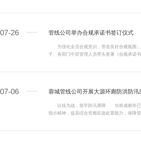
档”，经整理审核后接入成都市检查井盖信息化
线进行安全检查及监督，每日跟进管道管廊工作
统等市、区两级城市管理信息化平台，实现井
中心通过管廊监控网络，实现对大源地下空间车
线公司立足成都市主城区“5+1”区域地下电力
统，实现对管廊总控中心、感知中心、应急监测
上，聚焦自身主业发展、专业优势，不断强化市
天网系统对重要节点实施监控，多措并举，以
07-26
管线公司举办合规承诺书签订仪式
成都市周边区（市）县延伸拓展的有效突破，对
辛勤坚守中，管线公司大运保障人员用汗水和担
义。 蓉城管线公司将以此次项目为品牌示范
满完成了大运会保障任务。下一步，公司将继续
为强化全员合规意识，营造良好合规氛围，7
管理中的专业化能力和丰富实践经验，把项目做
量！
子、各部门中层管理人员带头签署《合规承诺
实干作风，为奋力推动公司管道、管廊运维板块
合规要求，履行合规义务，承担合规责任。签署
帜”。
重承诺。签订仪式之后，各部门积极响应，相继
诺、坚持合规从业的要求宣贯到位。 公司将
和推动全体干部职工依法合规，进一步提升公司
07-06
蓉城管线公司开展大源环廊防洪防汛
以练为战，筑牢防汛屏障 当前成都市已进
指示精神，提高综合管廊应急处置能力，保障管
的指导下，在城投集团的领导下，数智集团联合
练。 本次演练基于成都市总控-分控-管廊管
院等点位协同开展。 现场指挥部在大源环廊