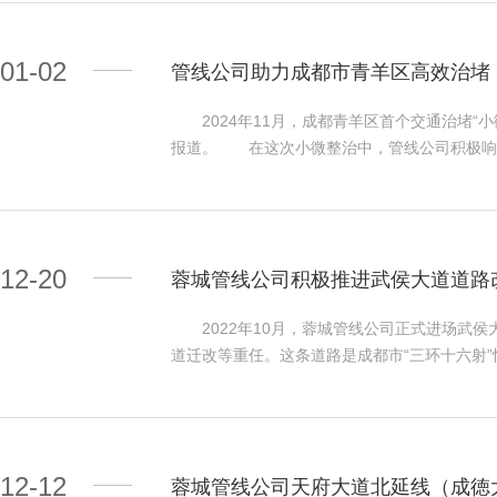
人讲合规、事事守规矩”的良好氛围，将合规
川有限公司丁松柏工程师对《合规管理体系要求及使
01-02
管线公司助力成都市青羊区高效治堵
师围绕标准出台背景、总体框架及核心条款，系
作规范，并结合实际案例重点剖析了“合规从高层
2024年11月，成都青羊区首个交通治堵“
实践应用相结合的方式，帮助参会人员准确把握
报道。 在这次小微整治中，管线公司积极响
路径，为公司后续合规体系认证工作奠定了坚
业优势，以最快的速度开展现场踏勘及方案制定
围绕实际工作中的合规难点深入研讨。大家纷纷
快速施工，仅半月时间即完成整治工作，为市民
醒”，对今后开展工作具有重要指导意义。会议
交叉路口（东门街、东城根中街北段、羊市街、
实质性进展提供有力支撑。 合规是企业可持
量较大，导致转向困难、交通拥堵。针对交叉路
管理组织架构、健全制度体系，推动合规要求嵌
12-20
蓉城管线公司积极推进武侯大道道路
径和调整人行横道，“让出”72平方米给机动
后问责”的全链条管理机制，为企业高质量发展
治后的路口，交通状况显著改善，市民张先生感
2022年10月，蓉城管线公司正式进场武侯
到了成都市民的广泛认可，他们纷纷表示，交通
道迁改等重任。这条道路是成都市“三环十六射
司将坚持“争创最佳人居”的企业发展理念，持
通压力，促进沿线城市有机更新和片区开发。
区域交通状况贡献管线力量。
管线公司不仅以确保管道配套建设工作的高质高
信架空线进行迁改下地，彻底消除沿线空中“蜘
总量的70%，通信管道迁改已完成总量的60%
12-12
60%。草金路中段电力管道迁改施工 未来，