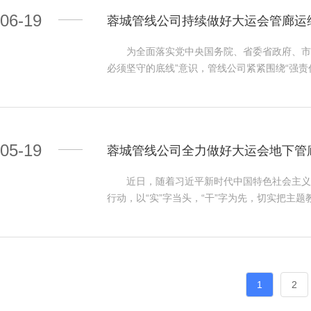
院积水流入车道、分车道车库并倒灌进入管廊，
06-19
蓉城管线公司持续做好大运会管廊运
淹。大源分控负责人发现此情况后，一方面要求
方面及时上报综合管廊总控中心，公司领导研判
为全面落实党中央国务院、省委省政府、市委
险工作，同时上报数智集团和高新区环城局。
必须坚守的底线”意识，管线公司紧紧围绕“强
团公司应急预案，在成都市地下综合管廊总控中
会期间综合管廊安全稳定运行。 从严从实推
线公司党支部书记李轩担任副总指挥，蓉城管线
定，管线公司成立管廊巡查专班积极配合建设单
成立综合协调、抢险救援、现场检测评估、后
中和片区等管廊的查验工作，截至目前，累计出动
现场工作组快速集结，接受上级指令 高新区
属系统问题100多项，并及时将相关安全隐患
抢险指导。 抢险现场-对配电房门口进行堵
05-19
蓉城管线公司全力做好大运会地下管
况。 高效率完成停车场用电顺利接入 为保
人员服从指挥、快速反应、有效应对、精准处置
场的改造要求，我公司积极配合建设业主，按时
维护及后勤保障等各项工作，信息传递和抢险处
近日，随着习近平新时代中国特色社会主义思
航闭幕式场馆停车场的用电安全。 多措并举
人员提高了对综合管廊防汛工作的认识，锻炼
行动，以“实”字当头，“干”字为先，切实把
线公司多措并举全面提升管廊运维队伍应急处置
定了此次演练的成效，她表示，管线公司具有一
线公司认真贯彻落实“办好一个会，提升一座城
险防范意识入脑入心；二是开展管廊运维突发事
练有效检验了应急指挥部的指挥协调能力和管廊
业，全力做好大运会保障区域内地下电力通信
况下快速反应，及时高效地做好处置工作。 “
实战经验。城投集团工程技术安全部副部长彭健
站位高要求部署推进 在本次大运会保障工作
中心、蜀龙及大源分控中心实行“24小时”监
战的新模式值得赞扬，通过综合管廊分控中心到
及综合管廊的运维管理主体，承担了保障区域内
持24小时通信畅通，随时待命突发情况应急
度科学化和智慧化水平。 大运会已进入倒计
作；另一方面，管线公司按照大执委相关要求，
实之风，聚实干之力。管线公司将严格按照大运
1
2
之即来、来之能战、战之必胜”的应急救援队伍
改造、接电和保障任务。 方向明才能思路清
大运会相关保障工作。
全面做好防灾救灾抢险工作，切实保障综合管廊