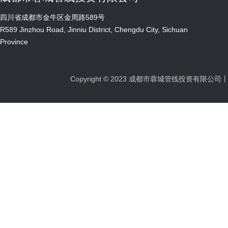
售卖处持下列证件办理获取招标文件事宜： 
四川省成都市金牛区金周路589号
以上第（1）项收取原件，第（2）-（3）项
R589 Jinzhou Road, Jinniu District, Chengdu City, Sichuan
明项目名称、项目编号、联系人及联系电话、电
Province
扫描发送至137008165@qq.com进行
（以到账时间为准）转款缴费成功视为报名成功。
本招标文件，并进行登记，如在规定时间内未领
Copyright © 2023 成都市蓉城管线投资有限
标时间）为2023年06月19日10时00分（
须在投标截止时间前送达开标地点，逾期送达
次招标公告在城投集团网（http://www.cdci.
管线投资有限公司 地址：成都市金周路589
址：成都市高新区锦城大道666号奥克斯中心C座21