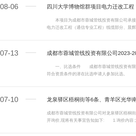
五、发布公告的媒介 本次询价公告在成都城投集团网（htt
计师事务所执业证书。 2.2申请人2020
08-06
四川大学博物馆群项目电力迁改工程
联系方式 询价人：成都市蓉城管线投资有限公
请人及其法定代表人（或负责人）均未被人民法
球国际招标有限公司 地址：中国（四川）自由贸
取 3.1凡有意参加的申请人，请于2023年08
本项目为成都市蓉城管线投资有限公司承接的
的报名邮箱zkhqgjzbyxgs@163.c
电力迁改工程（通信专业工程）线缆部分、晨
份证复印件； 注：上述资料内容应清晰可见，
一、项目概况 1.1项目名称：四川大学博物
交 4.1申请文件递交的截止时间为2023年
况：四川大学博物馆群项目电力迁改工程（通信
4.3逾期送达的或者未送达指定地点的申请文件，
及静平路迁改地块内原有通信架空线约94根，
07-13
成都市蓉城管线投资有限公司2023-
台(http://www.cebpubservic
术标准及要求：通信线路工程验收规范GB51171-
曾老师 电话：028-68814445 招标
元。 二、资格要求 2.1具有独立企业法
一、比选条件 成都市蓉城管线投资有限公司拟
909号 联系人：李先生 电话：028-60281
可证，近3年（2020年至今）至少完成1个类
符合资质条件的潜在比选申请人参加比选。 二
审通过名单网络截图，2023年新入库的提供
产经营范围安全生产责任险，保险责任包括投保
取 3.1凡有意参加公开询价的申请人，请于202
律诉讼等费用。 范围包括以下内容： 2.2
都市青羊区蜀金路1号金沙万瑞中心C座305
计约320人。 2.2.2工程项目安全生产
07-10
（4）资质证书；（5）有效的安全生产许可证
故抢险救援、医疗救护、事故鉴定、法律诉讼等
过电子邮件形式发送至招标代理机构的报名邮箱12
保50人。 2.2.3其他第三者责任险：公司
成都市蓉城管线投资有限公司对龙泉驿区梧桐街
式）。 3.2询价文件售价人民币150元/份
域；成都市内公司管辖范围内电力通道、通信通
开询价,现将有关事宜告知如下: 1.询价内
点为四川衡信建设项目管理有限公司（成都市青
市政点位有约1800个点位、550个房屋（少部
察设计。 2.备案文号：川投资备【2305-510112-
五、联系方式 询价人：成都市蓉城管线投资有
标段划分：本项目1个标段 三、比选申请人资
【2305-510109-04-01-371778】