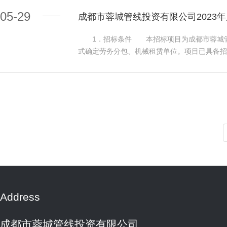
构：四川衡信建设项目管理有限公司 地址：成都
业务，并具有独立法人资格的商业保险公司或其
立企业法人。②设计资质要求具备有关行政主管
05-29
成都市蓉城管线投资有限公司2023
公司或分公司或分支机构参选，但每个独立法人
要求具备有关行政主管部门核发的工程测量专
2022年全年最新核心偿付能力充足率不低于1
子登记表》，资质类别应满足本次询价要求，资
1．招标条件 本招标项目为成都市蓉城管线
受联合体参选。 四、比选文件的获取 4.1凡有
要求2020年以来具有1个通信管道工程或市
式确定劳务分包、机械租赁单位。项目已具备招
时至12:00时，下午14:00时至17:00时(
满足下列要求：本项目接受具备有关行政主管部
限：合同签订之日起一年； 2.3招标范围：
列报名资料领取比选文件：①比选申请人营业执
计单位牵头，联合体成员不得超过2家，组成联
段划分：本次招标分为2个标段，每个标段确
资料（jpg格式或pdf格式，内容清晰可见）通
权利义务。同一投标人不能同时在本标段以联合体
准。 3.投标人资格要求 3.1一标段：劳
取。 4.2比选文件售价：人民币150元/
年07月12日(法定公休日、法定节假日除外)，每日
（2023年前入库的须提供2022年度复审通
五、比选申请文件递交时间和地点 5.1比选申
号楼302室）持下列报名资料领取询价文件：
目。 3.1.2具备建设行政主管部门颁发的
标室(成都市高新区锦城大道666号锦城万达广场
省外企业应具有有效期内的《四川省省外建筑企
许可证。 3.1.3业绩要求：2020年至今
的媒介 本次招标公告在城投集团网（http://www
报名资料的复印件均需加盖询价申请人单位公章
状态，未处于四川省行政区域内有关行政处罚期间
人：成都市蓉城管线投资有限公司 地址：成都市
811567265@qq.com，报名资料审核
段：机械租赁 3.2.1具有独立法人资格，具
询有限公司 地址：成都市高新区锦城大道666号
时，地点为成都市蓉城管线投资有限公司会议室
复审通过名单网络截图，2023年新入库的提供
028-86003930
的媒介：中国招标投标公共服务平台（http://www.c
求：未处于财产被接管、冻结、破产状态，未处
68814445 地址：成都市金牛区金周路58
3.2.4.2具有机械设备。 3.2.5本项
Address
标。 4．招标文件的获取 4.1获取招标文件的时间
间，法定节假日除外）。 4.2获取招标文件的方
11:30时，下午14:00时至17:00时（北
成都市蓉城管线投资有限公司