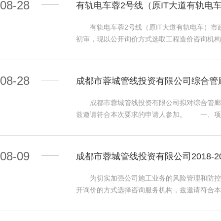
08-28
有轨电车蓉2号线（原IT大道有轨电
路-金华寺西路、金华寺西路-绕城高速、聚霞路
设业主要求工期完成施工。 三、投标人资格要
有轨电车蓉2号线（原IT大道有轨电车）市
效的国家建设行政主管部门颁发的通信工程施工
初审，现以公开询价方式选取工程造价咨询机构
单位（2023年前入库的须提供2022年度复
车）市政改造工程造价咨询（专业分包工程送
提供在有效期内的四川省住房和城乡建设厅官网已
3、中选家数：本次询价中选人确定为1家。 4
绩。 3.1.3财务要求：近3年（2020年~
或市政工程结算审核造价咨询业绩。 5、凡有意参
08-28
成都市蓉城管线投资有限公司综合管
政处罚期间和投标禁入期（应书面承诺）。 3
12:00时，下午14:00时至17:00时(北
证。参加本项目投标时没有在其他未完工项目担
照（复印件）；(2)法定代表人授权书或介绍
成都市蓉城管线投资有限公司拟对综合管廊运
上职称。 3.2本次招标不接受联合体投标。 四
承揽业务备案证明材料（复印件）。（上述报名
兹邀请符合本次要求的申请人参加。 一、项目
日除外)，每日上午09:00时至12:00时，下午12
电子邮件形式发送至询价人的报名邮箱81156
路、成洛大道等地下综合管廊及大源地下空间环
取招标文件。未注册的供应商应先注册成功后，
为2023年09月06日14时00分。地点为成
日起至2024年12月31日止； 1.4控制
时间和地点 5.1投标文件递交的截止时间（投标
送达的或者未送达指定地点的申请书，询价人
业信誉和健全的财务会计制度，具有依法缴纳税
室（融汇项目管理有限公司）。 5.2逾期
08-09
成都市蓉城管线投资有限公司2018-
（http://www.cebpubservice.co
表人、主要负责人近三年内不得具有行贿犯罪记
（http://www.cdci.cn/）、中国招标投
金周路589号7号楼302室 有轨电车蓉2号
的申请人，请于2023年08月29日09:00至2
地址：成都市金周路589号7号楼302 联系
为切实加强公司施工业务的风险管理和防控，成
表格下载.docx 注：以上表格须报名单位
邮箱zkhqgjzbyxgs@163.com报名
号IMP环球都汇广场写字楼15楼 联系人：曾女士
开询价的方式选择咨询服务机构，兹邀请符合本次
份；不接受邮购，报名资格不能转让。 四、申请
务。 1.2服务范围：为成都市蓉城管线投资有
议室(成都市金周路589号7号楼)。 4.
日起）。 1.4本项目询价最高限价约30万